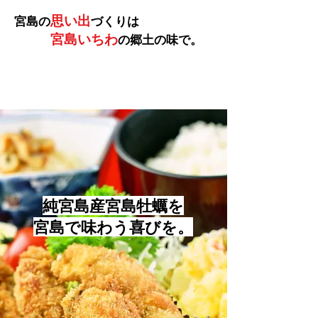
思い出
​宮島の
づくりは
宮島いちわ
の郷土の味で。
純宮島産宮島牡蠣を
宮島で
味わう喜びを。