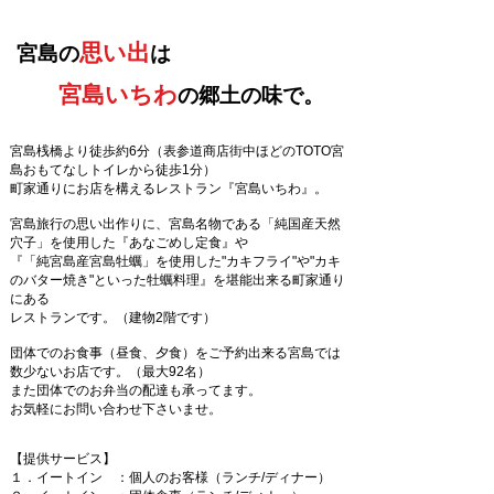
思い出
宮島の
は
宮島いちわ
​
の郷土の味で。
宮島桟橋より徒歩約6分（表参道商店街中ほどのTOTO宮
島おもてなしトイレから徒歩1分）
町家通りにお店を構えるレストラン『宮島いちわ』。
宮島旅行の思い出作りに、
宮島名物である「純国産天然
穴子」を使用した『あなごめし定食』
や
『「
純宮島産宮島牡蠣」を使用した
"カキフライ"や"カキ
のバター焼き"といった牡蠣料理』を堪能出来る町家通り
にある
レストランです。（建物2階です）
団体でのお食事（昼食、夕食）をご予約出来る宮島では
数少ないお店です。（最大92名）
また団体でのお弁当の配達も承ってます。
お気軽にお問い合わせ下さいませ。
​​【提供サービス】
１．イートイン ：個人のお客様（ランチ/ディナー）