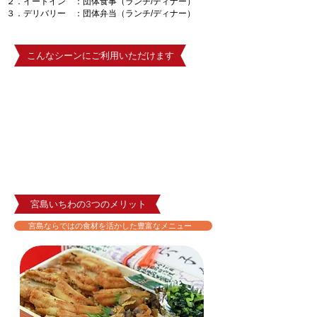
２．イートイン ：団体食事（ランチ/ディナー）
３．デリバリー ：団体弁当（ランチ/ディナー）
こんなシーンにご利用いただけます
団体旅行
修学旅行
行楽
会議
イベント
​ロケ
宮島いちわの3つのメリット
宮島ならではの食材を活かした豊富なメニュー