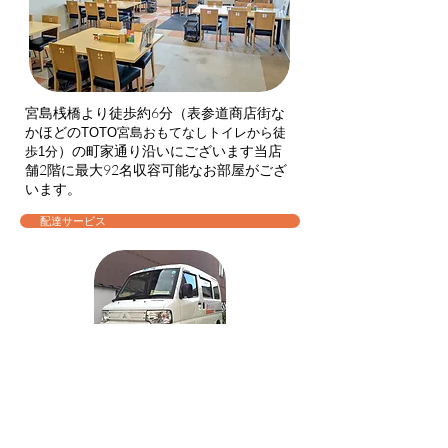
宮島桟橋より徒歩約6分（表参道商店街な
かほどの
TOTO宮島おもてなしトイレから徒
）の町家通り沿いにございます当店
歩1分
舗2階に最大92名収容可能なお部屋がござ
います。
配達サービス
当店では宮島で唯一の団体弁当配達サービ
スを行っております。​お気軽にお問い合わ
せくださいませ。