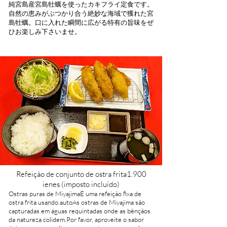
純宮島産宮島牡蠣
を使
ったカキフライ定食です。
自
然の恵みがぶつかり合う絶妙な海域で獲れ
た宮
島牡蠣。
口に入れた瞬間に広がる特有の旨味をぜ
ひお楽しみ下さいませ。
Refeição de conjunto de ostra frita
1.900
ienes (imposto incluído)​
Ostras puras de Miyajima
É uma refeição fixa de
ostra frita usando.
auto
As ostras de Miyajima são
capturadas em águas requintadas onde as bênçãos
da natureza colidem.
Por favor, aproveite o sabor