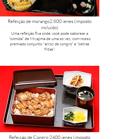
Refeição de morango
2.800 ienes (imposto
incluído)​
Uma refeição fixa onde você pode saborear a
"comida" de Miyajima de uma só vez, com nosso
premiado conjunto "arroz de congro" e "ostras
fritas".
Refeição de Congro 2
400 ienes (imposto