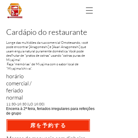
Cardápio do restaurante
​Longe das multidões da rua comercial Omotesando, você
pode encontrar [Anagomeshi] e [Asari Anagomeshi] que
usam enguia natural puramente doméstica. Você pode
desfrutar de "pratos de ostras" usando "ostras puras de
Miyajima".
​ Faça “memórias” de Miyajima com o sabor local de
“Miyajima Ichiwa”.
horário
comercial /
feriado
normal
11:30-16:30 (LO 16:00)
Encerra à 2ª feira, feriados irregulares para refeições
de grupo
席を予約する