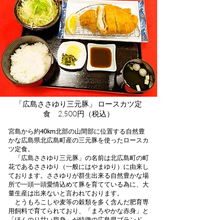
「広島ささゆり三元豚」 ロースカツ定
食 2,500円（税込）​
宮島から約40km北部の山間部に位置する自然豊
かな広島県北広島町産の
三元豚を使ったロースカ
ツ定食。
「広島ささゆり三元豚」の名前は北広島町の町
花である
ささゆり（一般にはやまゆり）に由来し
ております。ささゆりが群生出来る自然豊かな場
所で一頭一頭愛情込めて豚を育てている為に、大
量生産は出来ないと言われております。
とうもろこしや麦等の穀類を多く含んだ肥育専
用飼料で育てられており、「まろやかな赤身」と