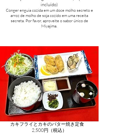
incluído)
​Conger enguia cozida em um doce molho secreto e
arroz de molho de soja cozido em uma receita
secreta. Por favor, aproveite o sabor único de
Miyajima.
カキフライとカキのバター焼き定食
2
,500円（税込）​