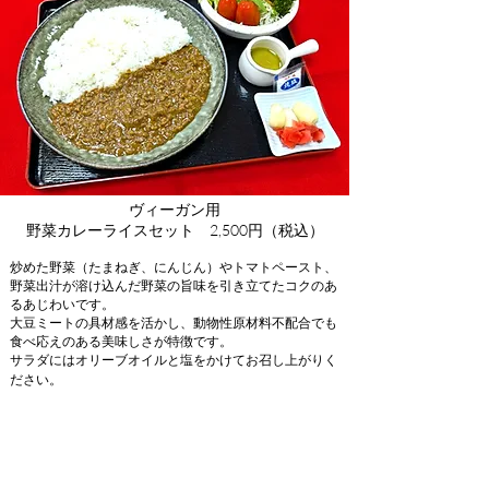
ヴィーガン用
野菜カレーライスセット 2,500円（税込）
炒めた野菜（たまねぎ、にんじん）やトマトペースト、
野菜出汁が溶け込んだ野菜の旨味を引き立てたコクのあ
るあじわいです。
大豆ミートの具材感を活かし、動物性原材料不配合でも
食べ応えのある美味しさが特徴です。
サラダにはオリーブオイルと塩をかけてお召し上がりく
ださい。