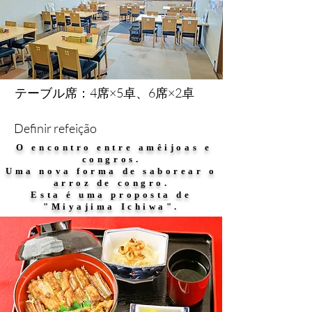
テーブル席：4席×5卓、6席×2卓​
Definir refeição
​ O encontro entre amêijoas e
congros.
Uma nova forma de saborear o
arroz de congro.
Esta é uma proposta de
"Miyajima Ichiwa".