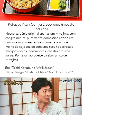
Refeição Asari Conger
2.300 ienes (imposto
incluído)
Nosso cardápio original apenas em Miyajima, com
congro natural puramente doméstico cozido em
um doce molho secreto em cima de arroz de
molho de soja cozido com uma receita secreta e
amêijoas doces, porém leves, cozidas em uma
garoa. Por favor, aproveite o sabor único de
Miyajima.
Em "Taichi Kokubun's Walk Japan"
​ "Asari Anago Meshi Set Meal" foi introduzido! !