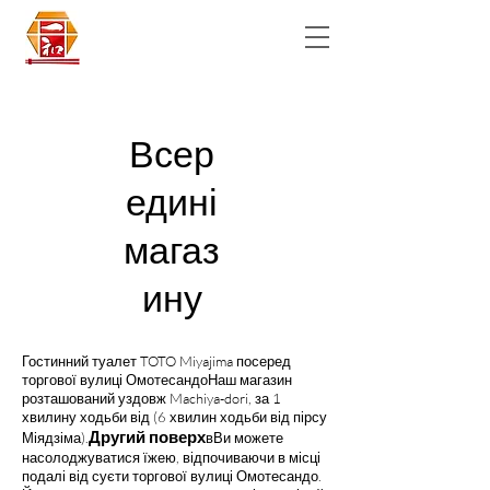
Всер
едині
магаз
ину
Гостинний туалет TOTO Miyajima посеред
торгової вулиці Омотесандо
Наш магазин
розташований уздовж Machiya-dori, за 1
хвилину ходьби від (6 хвилин ходьби від пірсу
Другий поверх
Міядзіма).
в
Ви можете
насолоджуватися їжею, відпочиваючи в місці
подалі від суєти торгової вулиці Омотесандо.