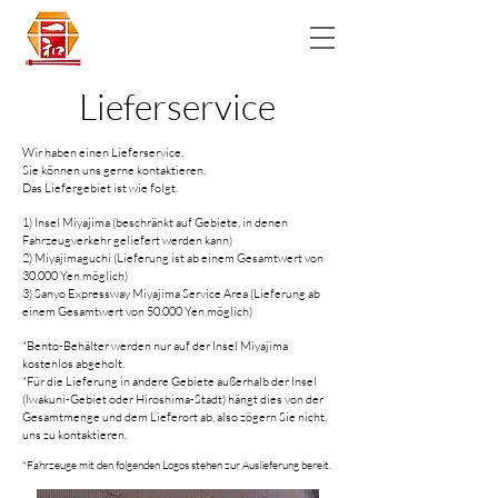
Lieferservice
Wir haben einen Lieferservice.
Sie können uns gerne kontaktieren.
Das Liefergebiet ist wie folgt.
1) Insel Miyajima (beschränkt auf Gebiete, in denen
Fahrzeugverkehr geliefert werden kann)
2) Miyajimaguchi (Lieferung ist ab einem Gesamtwert von
30.000 Yen möglich)
3) Sanyo Expressway Miyajima Service Area (Lieferung ab
einem Gesamtwert von 50.000 Yen möglich)
*Bento-Behälter werden nur auf der Insel Miyajima
kostenlos abgeholt.
*Für die Lieferung in andere Gebiete außerhalb der Insel
(Iwakuni-Gebiet oder Hiroshima-Stadt) hängt dies von der
Gesamtmenge und dem Lieferort ab, also zögern Sie nicht,
uns zu kontaktieren.
*Fahrzeuge mit den folgenden Logos stehen zur Auslieferung bereit.