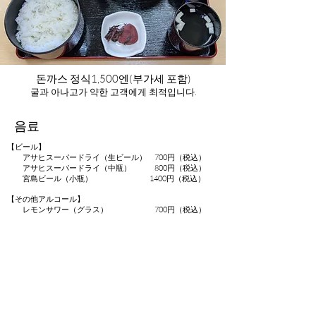
돈까스 정식
1,500엔(부가세 포함)​
굴과 아나고가 약한 고객에게 최적입니다.
​음료
【ビール】
アサヒスーパードライ（生ビール） 700円（税込）
アサヒスーパードライ（中瓶） 800円（税込）
宮島ビール（小瓶） 1400円（税込）
【その他アルコール】
レモンサワー（グラス） 700円（税込）
【日本酒】
熱燗 やや辛口
（加茂鶴本醸造上等酒）一合
1200円（税込）
冷酒 やや辛口
（加茂鶴生囲い純米） 一合 1200円（税込）
【ノンアルコール】
アサヒドライゼロ（グラス） 500円（税込）
ジンバック・サクラオ（グラス） 500円（税込）