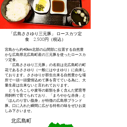
「広島ささゆり三元豚」 ロースカツ定
食 2,500円（税込）​
宮島から約40km北部の山間部に位置する自然豊
かな広島県北広島町産の
三元豚を使ったロースカ
ツ定食。
「広島ささゆり三元豚」の名前は北広島町の町
花である
ささゆり（一般にはやまゆり）に由来し
ております。ささゆりが群生出来る自然豊かな場
所で一頭一頭愛情込めて豚を育てている為に、大
量生産は出来ないと言われております。
とうもろこしや麦等の穀類を多く含んだ肥育専
用飼料で育てられており、「まろやかな赤身」と
「ほんのり甘い脂身」が特徴の広島県ブランド
豚。
口に入れた瞬間に広がる特有の味をぜひお楽
しみ下さいませ。
北広島町