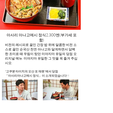
아사리 아나고메시 정식
2,300엔(부가세 포
함)
비전의 레시피로 끓인 간장 밥 위에 달콤한 비전 소
스로 끓인 순국산 천연 아나고와 달게하면서 담백
한 조미료 때 우림이 탔던 미야지마 유일의 당점 오
리지널 메뉴. 미야지마 유일한 그 맛을 꼭 즐겨 주십
시오.
"고쿠분 타이치의 오산 포 재팬"에서 당점
​「아사리아나고메시 정식」이 소개되었습니다! !