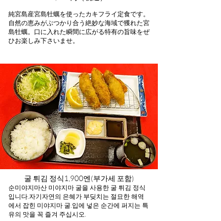
純宮島産宮島牡蠣
を使
ったカキフライ定食です。
自
然の恵みがぶつかり合う絶妙な海域で獲れ
た宮
島牡蠣。
口に入れた瞬間に広がる特有の旨味をぜ
ひお楽しみ下さいませ。
굴 튀김 정식
1,900엔(부가세 포함)​
순미야지마산 미야지마 굴
을 사용한 굴 튀김 정식
입니다.
자기
자연의 은혜가 부딪치는 절묘한 해역
에서 잡힌 미야지마 굴.
입에 넣은 순간에 퍼지는 특
유의 맛을 꼭 즐겨 주십시오.