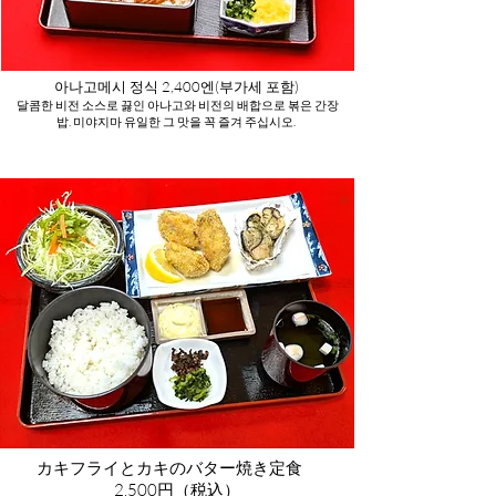
아나고메시 정식 2
,400엔(부가세 포함)
​ 달콤한 비전 소스로 끓인 아나고와 비전의 배합으로 볶은 간장
밥. 미야지마 유일한 그 맛을 꼭 즐겨 주십시오.
カキフライとカキのバター焼き定食
2
,500円（税込）​